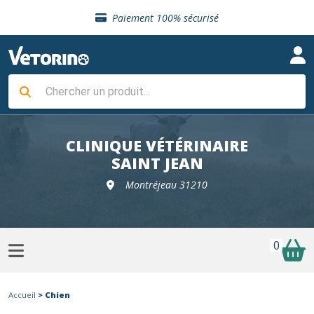
Sélection de croquettes vétérinaire
Paiement 100% sécurisé
Livraison gratuite en clinique vétérinaire
Retour gratuit en clinique
Sélection de croquettes vétérinaire
Paiement 100% sécurisé
Livraison gratuite en clinique vétérinaire
Retour gratuit en clinique
Sélection de croquettes vétérinaire
CLINIQUE VÉTÉRINAIRE
SAINT JEAN
Montréjeau 31210
0
Accueil
> Chien