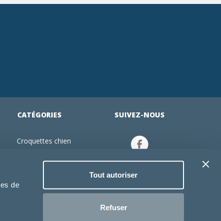
CATÉGORIES
SUIVEZ-NOUS
Croquettes chien
tion
Croquettes chiot
Jouets chien
Tout autoriser
an
Gamelles chien
ies de
Produits vétérinaire chien
Croquettes chat
Refuser
Croquettes chaton