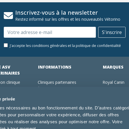
Inscrivez-vous à la newsletter
Restez informé sur les offres et les nouveautés Vétorino
Email
S'inscrire
J'accepte les conditions générales et la politique de confidentialité
E ASV
INFORMATIONS
MARQUES
ÉRINAIRES
on clinique
Cliniques partenaires
Royal Canin
des clients
À propos de nous
Hill's pet Nutri
ments
Offres pour les vétérinaires
Virbac
e privée
 adhérent Vétorino
Mentions légales
Purina Pro Pl
kies nécessaires au bon fonctionnement du site. D’autres catégor
Utilisation des cookies
Specific
sées pour personnaliser votre expérience, diffuser des offres
Conditions générales d'utilisation
Dechra
s ou réaliser des analyses pour optimiser notre offre. Votre
Tonivet
tiré à tout moment.