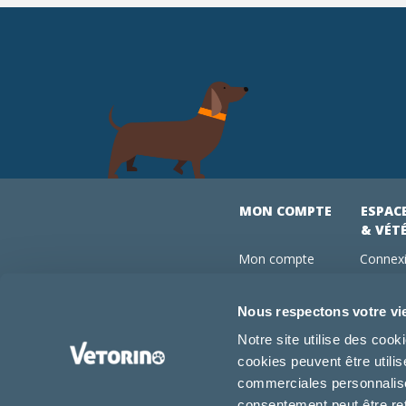
MON COMPTE
ESPAC
& VÉT
Mon compte
Connexi
Mes commandes
Comman
Mes abonnements
Abonne
Nous respectons votre vi
Boutique
Devenir
Notre site utilise des coo
Conseils vétos
cookies peuvent être utili
FAQ
commerciales personnalisée
consentement peut être re