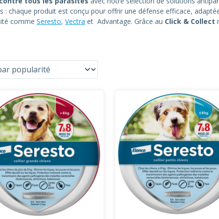
contre tous les parasites
avec notre sélection de solutions antipar
és : chaque produit est conçu pour offrir une défense efficace, adaptée
acité comme
Seresto
,
Vectra
et Advantage. Grâce au
Click & Collect
r