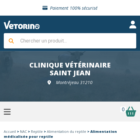
Sélection de croquettes vétérinaire
Paiement 100% sécurisé
Livraison gratuite en clinique vétérinaire
Retour gratuit en clinique
Sélection de croquettes vétérinaire
Paiement 100% sécurisé
Livraison gratuite en clinique vétérinaire
Retour gratuit en clinique
Sélection de croquettes vétérinaire
CLINIQUE VÉTÉRINAIRE
SAINT JEAN
Montréjeau 31210
0
Accueil
>
NAC
>
Reptile
>
Alimentation du reptile
> Alimentation
médicalisée pour reptile