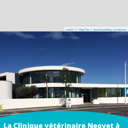
|
Leaflet
© MapTiler
© OpenStreetMap contributors
La Clinique vétérinaire Neovet à