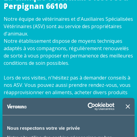
Perpignan 66100
Notre équipe de vétérinaires et d'Auxiliaires Spécialisées
Vétérinaires (ASV) sont au service des propriétaires
d'animaux.
Notre établissement dispose de moyens techniques
adaptés à vos compagnons, régulièrement renouvelés
de sorte à vous proposer en permanence des meilleures
conditions de soin possibles.
Lors de vos visites, n'hésitez pas à demander conseils à
nos ASV. Vous pouvez aussi prendre rendez-vous, vous
réapprovisionner en aliments, acheter divers produits
d'hygiène (shampooing), et anti-parasitaires (anti-
puces, vermifuges ...).
Nous vous souhaitons une bonne visite sur notre site.
Nous respectons votre vie privée
N'hésitez pas à découvrir nos services en détail et à
consulter nos fiches conseils santé.