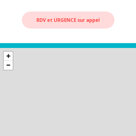
RDV et URGENCE sur appel
+
−
136 Avenue Eole
Perpignan - 66100
Itinéraire GPS