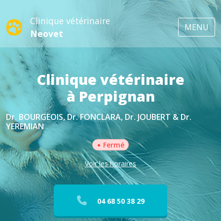
Clinique vétérinaire
MENU
Neovet
Clinique vétérinaire
à Perpignan
Dr. BOURGEOIS, Dr. FONCLARA, Dr. JOUBERT & Dr.
YEREMIAN
•
Fermé
Voir les horaires
04 68 50 38 29