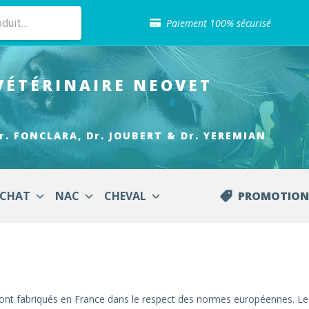
Sélection de croquettes vétérinaire
Paiement 100% sécurisé
Livraison gratuite en clinique vétérinaire
Retour gratuit en clinique
Sélection de croquettes vétérinaire
VÉTÉRINAIRE
NEOVET
Paiement 100% sécurisé
Livraison gratuite en clinique vétérinaire
Retour gratuit en clinique
Sélection de croquettes vétérinaire
r. FONCLARA, Dr. JOUBERT & Dr. YEREMIAN
CHAT
NAC
CHEVAL
PROMOTION
ont fabriqués en France dans le respect des normes européennes. Le si