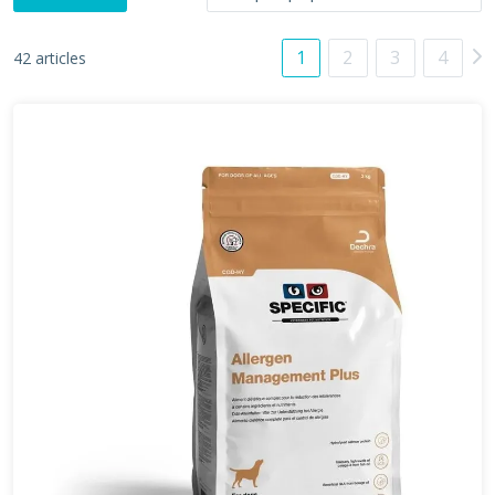
1
2
3
4
42 articles