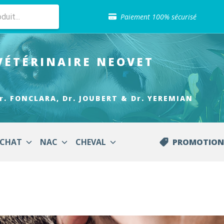
Sélection de croquettes vétérinaire
Paiement 100% sécurisé
Livraison gratuite en clinique vétérinaire
Retour gratuit en clinique
Sélection de croquettes vétérinaire
VÉTÉRINAIRE
NEOVET
Paiement 100% sécurisé
Livraison gratuite en clinique vétérinaire
Retour gratuit en clinique
Sélection de croquettes vétérinaire
r. FONCLARA, Dr. JOUBERT & Dr. YEREMIAN
CHAT
NAC
CHEVAL
PROMOTION