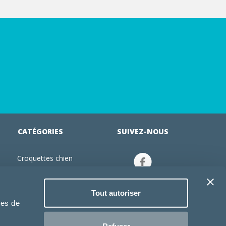
CATÉGORIES
SUIVEZ-NOUS
Croquettes chien
tion
Croquettes chiot
Jouets chien
Tout autoriser
an
Gamelles chien
ies de
Produits vétérinaire chien
Croquettes chat
Refuser