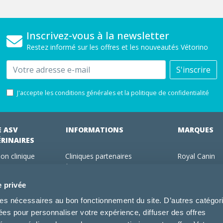
Inscrivez-vous à la newsletter
Restez informé sur les offres et les nouveautés Vétorino
Email
S'inscrire
J'accepte les conditions générales et la politique de confidentialité
E ASV
INFORMATIONS
MARQUES
ÉRINAIRES
on clinique
Cliniques partenaires
Royal Canin
des clients
À propos de nous
Hill's pet Nutri
ments
Offres pour les vétérinaires
Virbac
e privée
 adhérent Vétorino
Mentions légales
Purina Pro Pl
kies nécessaires au bon fonctionnement du site. D’autres catégor
Utilisation des cookies
Specific
sées pour personnaliser votre expérience, diffuser des offres
Conditions générales d'utilisation
Dechra