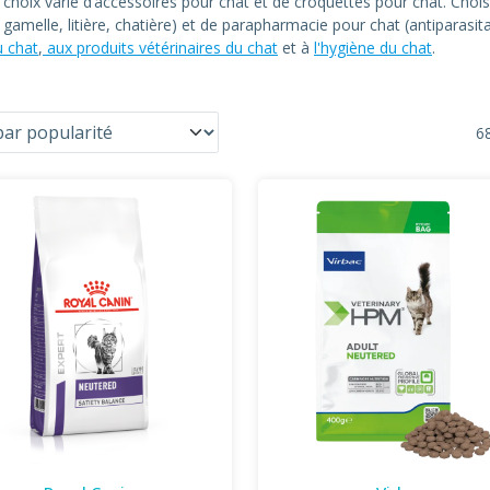
n choix varié d’accessoires pour chat et de croquettes pour chat. C
at, gamelle, litière, chatière) et de parapharmacie pour chat (antiparas
u chat
,
aux produits vétérinaires du chat
et à
l'hygiène du chat
.
68