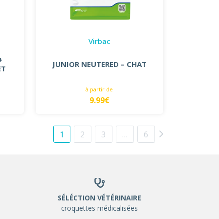
Virbac
+
JUNIOR NEUTERED – CHAT
ET
à partir de
9.99€
1
2
3
…
6
SÉLÉCTION VÉTÉRINAIRE
croquettes médicalisées