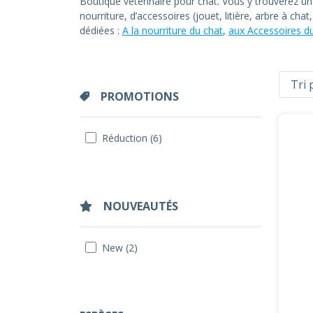
Boutique vétérinaire pour chat. Vous y trouverez u
nourriture, d’accessoires (jouet, litière, arbre à ch
dédiées :
A la nourriture du chat
,
aux Accessoires d
PROMOTIONS
Réduction (6)
NOUVEAUTÉS
New (2)