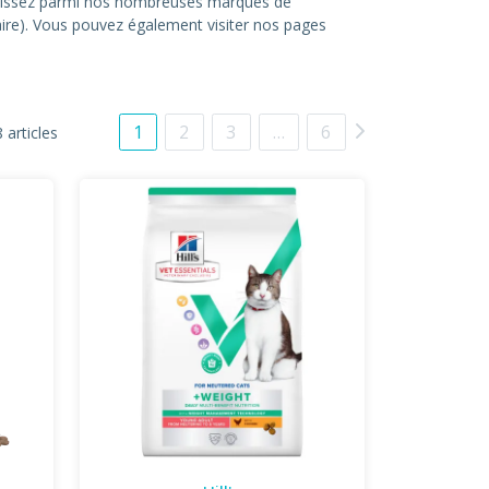
hoisissez parmi nos nombreuses marques de
itaire). Vous pouvez également visiter nos pages
1
2
3
…
6
 articles