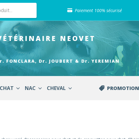
Sélection de croquettes vétérinaire
Paiement 100% sécurisé
Livraison gratuite en clinique vétérinaire
Retour gratuit en clinique
Sélection de croquettes vétérinaire
VÉTÉRINAIRE
NEOVET
Paiement 100% sécurisé
Livraison gratuite en clinique vétérinaire
Retour gratuit en clinique
Sélection de croquettes vétérinaire
r. FONCLARA, Dr. JOUBERT & Dr. YEREMIAN
CHAT
NAC
CHEVAL
PROMOTION