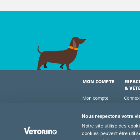
MON COMPTE
ESPAC
& VÉT
Mon compte
Connexi
Mes commandes
Comman
Mes abonnements
Abonne
Nous respectons votre vi
Boutique
Devenir
Notre site utilise des coo
Conseils vétos
cookies peuvent être utili
FAQ