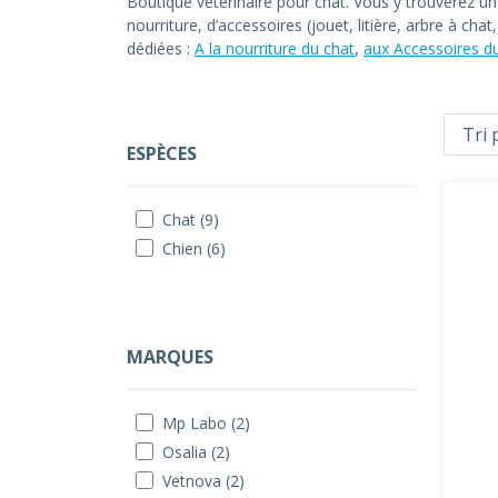
Boutique vétérinaire pour chat. Vous y trouverez u
nourriture, d’accessoires (jouet, litière, arbre à ch
dédiées :
A la nourriture du chat
,
aux Accessoires d
ESPÈCES
Chat (9)
Chien (6)
MARQUES
Mp Labo (2)
Osalia (2)
Vetnova (2)