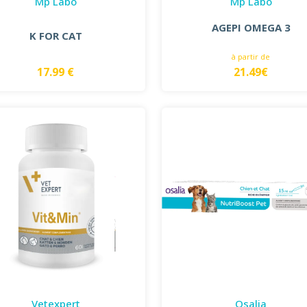
Mp Labo
Mp Labo
AGEPI OMEGA 3
K FOR CAT
à partir de
17.99 €
21.49€
Vetexpert
Osalia