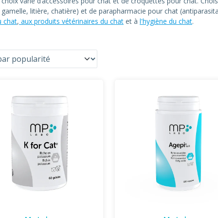
n choix varié d’accessoires pour chat et de croquettes pour chat. C
at, gamelle, litière, chatière) et de parapharmacie pour chat (antiparas
u chat
,
aux produits vétérinaires du chat
et à
l'hygiène du chat
.