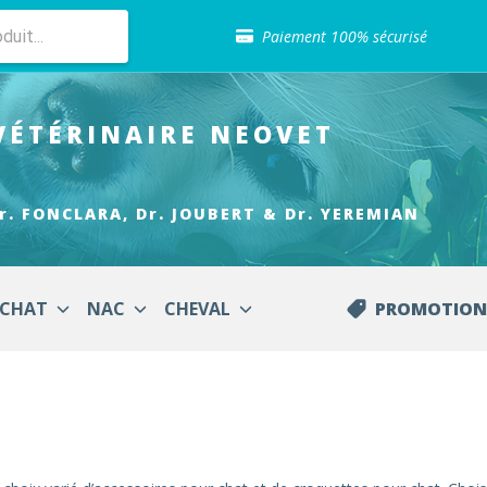
Sélection de croquettes vétérinaire
Paiement 100% sécurisé
Livraison gratuite en clinique vétérinaire
Retour gratuit en clinique
Sélection de croquettes vétérinaire
VÉTÉRINAIRE
NEOVET
Paiement 100% sécurisé
Livraison gratuite en clinique vétérinaire
Retour gratuit en clinique
Sélection de croquettes vétérinaire
r. FONCLARA, Dr. JOUBERT & Dr. YEREMIAN
CHAT
NAC
CHEVAL
PROMOTION