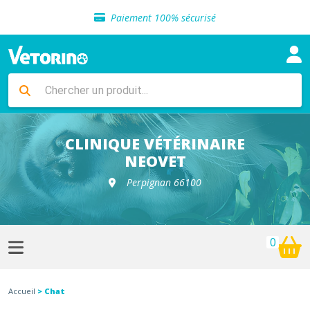
Sélection de croquettes vétérinaire
Paiement 100% sécurisé
Livraison gratuite en clinique vétérinaire
Retour gratuit en clinique
Sélection de croquettes vétérinaire
Paiement 100% sécurisé
Livraison gratuite en clinique vétérinaire
Retour gratuit en clinique
Sélection de croquettes vétérinaire
CLINIQUE VÉTÉRINAIRE
NEOVET
Perpignan 66100
0
Accueil
> Chat