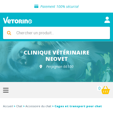
Sélection de croquettes vétérinaire
Paiement 100% sécurisé
Livraison gratuite en clinique vétérinaire
Retour gratuit en clinique
Sélection de croquettes vétérinaire
Paiement 100% sécurisé
Livraison gratuite en clinique vétérinaire
Retour gratuit en clinique
Sélection de croquettes vétérinaire
CLINIQUE VÉTÉRINAIRE
NEOVET
Perpignan 66100
0
Accueil
>
Chat
>
Accessoire du chat
> Cages et transport pour chat