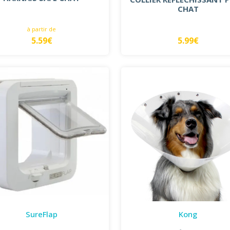
CHAT
à partir de
5.59€
5.99€
SureFlap
Kong