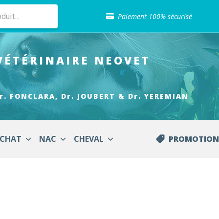
Sélection de croquettes vétérinaire
Paiement 100% sécurisé
Livraison gratuite en clinique vétérinaire
Retour gratuit en clinique
Sélection de croquettes vétérinaire
VÉTÉRINAIRE
NEOVET
Paiement 100% sécurisé
Livraison gratuite en clinique vétérinaire
Retour gratuit en clinique
Sélection de croquettes vétérinaire
r. FONCLARA, Dr. JOUBERT & Dr. YEREMIAN
CHAT
NAC
CHEVAL
PROMOTION