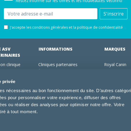
Restez informé sur les offres et les nouveautés Vétorino
Email
S'inscrire
J'accepte les conditions générales et la politique de confidentialité
E ASV
INFORMATIONS
MARQUES
ÉRINAIRES
on clinique
Cliniques partenaires
Royal Canin
des clients
À propos de nous
Hill's pet Nutri
ments
Offres pour les vétérinaires
Virbac
e privée
 adhérent Vétorino
Mentions légales
Purina Pro Pl
kies nécessaires au bon fonctionnement du site. D’autres catégor
Utilisation des cookies
Specific
sées pour personnaliser votre expérience, diffuser des offres
Conditions générales d'utilisation
Dechra
s ou réaliser des analyses pour optimiser notre offre. Votre
Tonivet
tiré à tout moment.