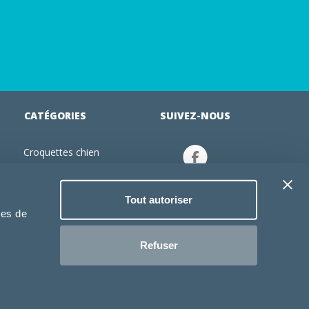
CATÉGORIES
SUIVEZ-NOUS
Croquettes chien
tion
Croquettes chiot
Jouets chien
Tout autoriser
an
Gamelles chien
ies de
Produits vétérinaire chien
Croquettes chat
Refuser
Croquettes chaton
Jouets chat