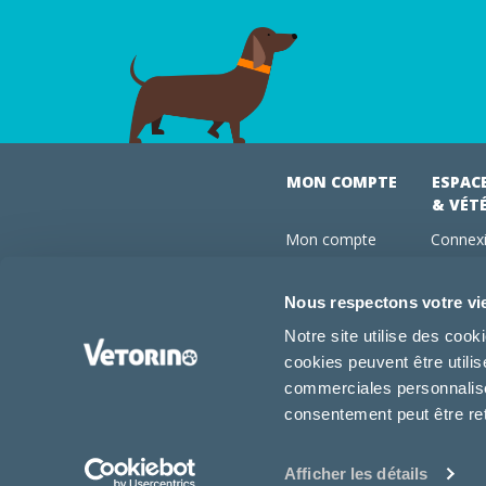
MON COMPTE
ESPAC
& VÉT
Mon compte
Connexi
Mes commandes
Comman
Mes abonnements
Abonne
Nous respectons votre vi
Boutique
Devenir
Notre site utilise des coo
Conseils vétos
cookies peuvent être utili
FAQ
commerciales personnalisée
consentement peut être re
Afficher les détails