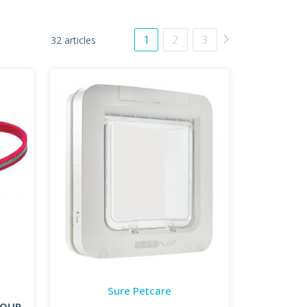
1
2
3
32 articles
Sure Petcare
POUR