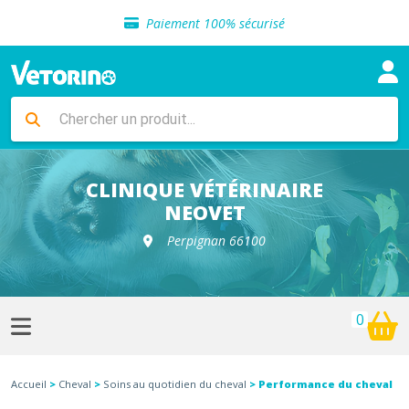
Sélection de croquettes vétérinaire
Paiement 100% sécurisé
Livraison gratuite en clinique vétérinaire
Retour gratuit en clinique
Sélection de croquettes vétérinaire
Paiement 100% sécurisé
Livraison gratuite en clinique vétérinaire
Retour gratuit en clinique
Sélection de croquettes vétérinaire
CLINIQUE VÉTÉRINAIRE
NEOVET
Perpignan 66100
0
Accueil
>
Cheval
>
Soins au quotidien du cheval
> Performance du cheval