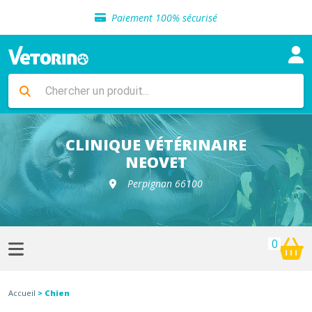
Sélection de croquettes vétérinaire
Paiement 100% sécurisé
Livraison gratuite en clinique vétérinaire
Retour gratuit en clinique
Sélection de croquettes vétérinaire
Paiement 100% sécurisé
Livraison gratuite en clinique vétérinaire
Retour gratuit en clinique
Sélection de croquettes vétérinaire
CLINIQUE VÉTÉRINAIRE
NEOVET
Perpignan 66100
0
Accueil
> Chien