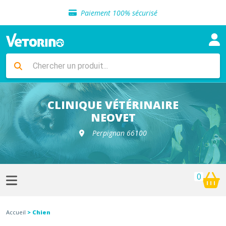
Sélection de croquettes vétérinaire
Paiement 100% sécurisé
Livraison gratuite en clinique vétérinaire
Retour gratuit en clinique
Sélection de croquettes vétérinaire
Paiement 100% sécurisé
Livraison gratuite en clinique vétérinaire
Retour gratuit en clinique
Sélection de croquettes vétérinaire
CLINIQUE VÉTÉRINAIRE
NEOVET
Perpignan 66100
0
Accueil
> Chien