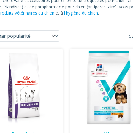
un choix varié d’accessoires pour chien et de croquettes pour chien
le, friandises) et de parapharmacie pour chien (antiparasitaire). Vous
roduits vétérinaires du chien
et à
l'hygiène du chien
.
53