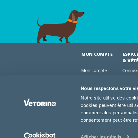
MON COMPTE
ESPAC
& VÉT
Mon compte
Connexi
Mes commandes
Comman
Mes abonnements
Abonne
Nous respectons votre vi
Boutique
Devenir
Notre site utilise des coo
Conseils vétos
cookies peuvent être utili
FAQ
commerciales personnalisée
consentement peut être re
Afficher les détails