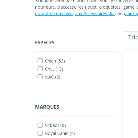
Boutique vétérinaire pour chien. Vous y trouverez 
nourriture, d’accessoires (jouet, croquettes, gamel
nourriture du chien
,
aux Accessoires du
chien,
aux p
ESPÈCES
Chien (53)
Chat (13)
NAC (3)
MARQUES
Virbac (10)
Royal Canin (4)