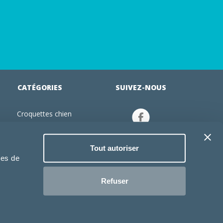
CATÉGORIES
SUIVEZ-NOUS
Croquettes chien
tion
Croquettes chiot
Jouets chien
Tout autoriser
an
Gamelles chien
ies de
Produits vétérinaire chien
Croquettes chat
Refuser
Croquettes chaton
Jouets chat