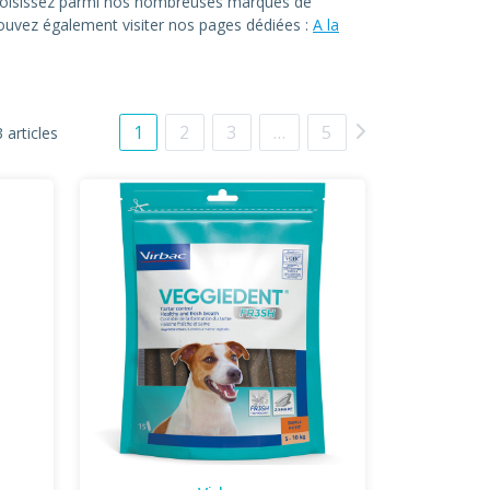
. Choisissez parmi nos nombreuses marques de
 pouvez également visiter nos pages dédiées :
A la
1
2
3
…
5
 articles