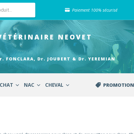
Sélection de croquettes vétérinaire
Paiement 100% sécurisé
Livraison gratuite en clinique vétérinaire
Retour gratuit en clinique
Sélection de croquettes vétérinaire
VÉTÉRINAIRE
NEOVET
Paiement 100% sécurisé
Livraison gratuite en clinique vétérinaire
Retour gratuit en clinique
Sélection de croquettes vétérinaire
r. FONCLARA, Dr. JOUBERT & Dr. YEREMIAN
CHAT
NAC
CHEVAL
PROMOTION