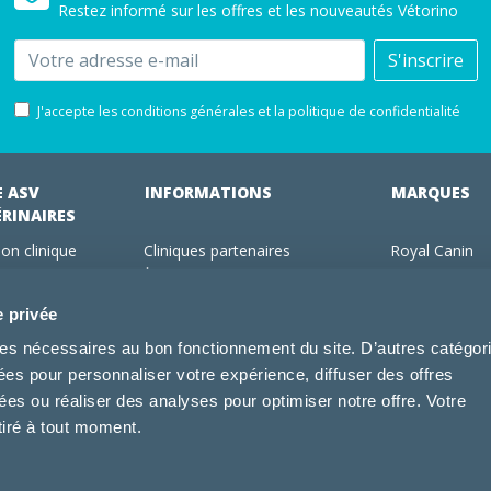
Restez informé sur les offres et les nouveautés Vétorino
Email
S'inscrire
J'accepte les conditions générales et la politique de confidentialité
E ASV
INFORMATIONS
MARQUES
ÉRINAIRES
on clinique
Cliniques partenaires
Royal Canin
des clients
À propos de nous
Hill's pet Nutri
ments
Offres pour les vétérinaires
Virbac
e privée
 adhérent Vétorino
Mentions légales
Purina Pro Pl
kies nécessaires au bon fonctionnement du site. D’autres catégor
Utilisation des cookies
Specific
sées pour personnaliser votre expérience, diffuser des offres
Conditions générales d'utilisation
Dechra
s ou réaliser des analyses pour optimiser notre offre. Votre
Tonivet
tiré à tout moment.