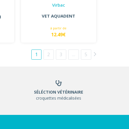
Virbac
VET AQUADENT
I
à partir de
12.49€
1
2
3
…
5
SÉLÉCTION VÉTÉRINAIRE
croquettes médicalisées