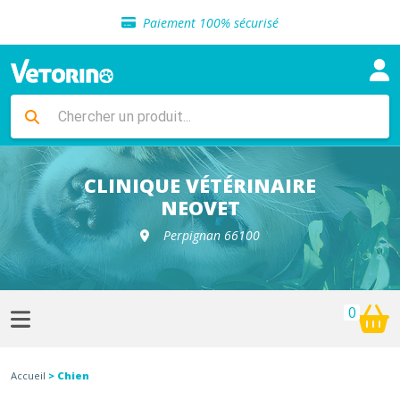
Sélection de croquettes vétérinaire
Paiement 100% sécurisé
Livraison gratuite en clinique vétérinaire
Retour gratuit en clinique
Sélection de croquettes vétérinaire
Paiement 100% sécurisé
Livraison gratuite en clinique vétérinaire
Retour gratuit en clinique
Sélection de croquettes vétérinaire
CLINIQUE VÉTÉRINAIRE
NEOVET
Perpignan 66100
0
Accueil
> Chien