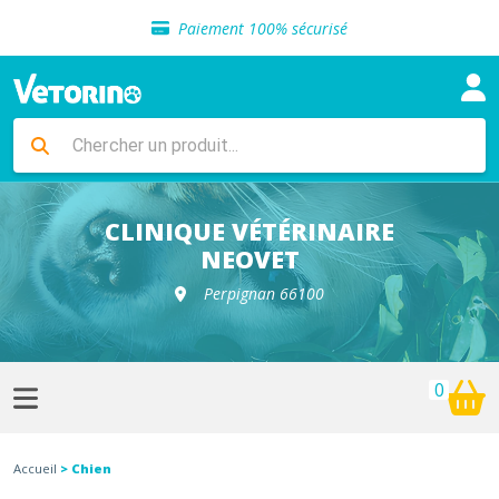
Sélection de croquettes vétérinaire
Paiement 100% sécurisé
Livraison gratuite en clinique vétérinaire
Retour gratuit en clinique
Sélection de croquettes vétérinaire
Paiement 100% sécurisé
Livraison gratuite en clinique vétérinaire
Retour gratuit en clinique
Sélection de croquettes vétérinaire
CLINIQUE VÉTÉRINAIRE
NEOVET
Perpignan 66100
0
Accueil
> Chien