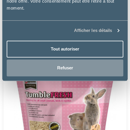
notre offre. Votre consentement peut être retiré à tout
LITIÈRE ABSORBANTE PERLINETTE MICRO-GRANULES
moment.
(CHAT, CHATON, NAC)
8.49 €
Afficher les détails
Tout autoriser
Refuser