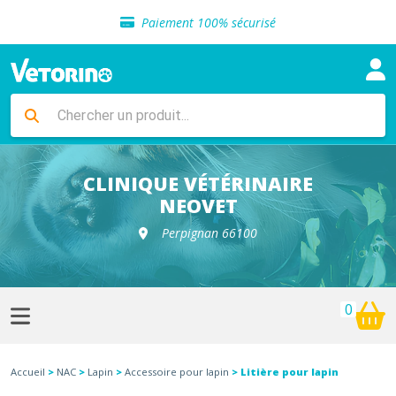
Sélection de croquettes vétérinaire
Paiement 100% sécurisé
Livraison gratuite en clinique vétérinaire
Retour gratuit en clinique
Sélection de croquettes vétérinaire
Paiement 100% sécurisé
Livraison gratuite en clinique vétérinaire
Retour gratuit en clinique
Sélection de croquettes vétérinaire
CLINIQUE VÉTÉRINAIRE
NEOVET
Perpignan 66100
0
Accueil
>
NAC
>
Lapin
>
Accessoire pour lapin
> Litière pour lapin