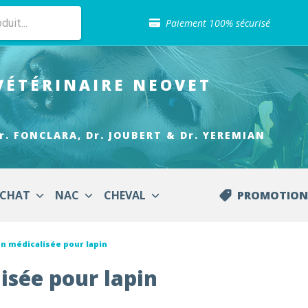
Sélection de croquettes vétérinaire
Paiement 100% sécurisé
Livraison gratuite en clinique vétérinaire
Retour gratuit en clinique
Sélection de croquettes vétérinaire
VÉTÉRINAIRE
NEOVET
Paiement 100% sécurisé
Livraison gratuite en clinique vétérinaire
Retour gratuit en clinique
Sélection de croquettes vétérinaire
r. FONCLARA, Dr. JOUBERT & Dr. YEREMIAN
CHAT
NAC
CHEVAL
PROMOTION
n médicalisée pour lapin
isée pour lapin