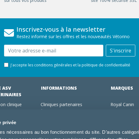
sur tous vos produits
site 100% sécurisé SSL
Inscrivez-vous à la newsletter
Restez informé sur les offres et les nouveautés Vétorino
Email
S'inscrire
J'accepte les conditions générales et la politique de confidentialité
E ASV
INFORMATIONS
MARQUES
ÉRINAIRES
on clinique
Cliniques partenaires
Royal Canin
des clients
À propos de nous
Hill's pet Nutri
ments
Offres pour les vétérinaires
Virbac
e privée
 adhérent Vétorino
Mentions légales
Purina Pro Pl
kies nécessaires au bon fonctionnement du site. D’autres catégor
Utilisation des cookies
Specific