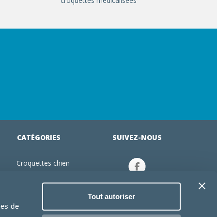
croquettes médicalisées
CATÉGORIES
SUIVEZ-NOUS
Croquettes chien
tion
Croquettes chiot
Jouets chien
Tout autoriser
an
Gamelles chien
ies de
Produits vétérinaire chien