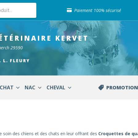
Sélection de croquettes vétérinaire
Paiement 100% sécurisé
Livraison gratuite en clinique vétérinaire
Retour gratuit en clinique
Sélection de croquettes vétérinaire
ÉTÉRINAIRE
KERVET
Paiement 100% sécurisé
Livraison gratuite en clinique vétérinaire
merch 29590
Retour gratuit en clinique
Sélection de croquettes vétérinaire
. L. FLEURY
CHAT
NAC
CHEVAL
PROMOTION
 soin des chiens et des chats en leur offrant des
Croquettes de qua