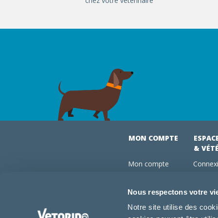
chez votre vétérinaire
MON COMPTE
ESPAC
& VÉT
Mon compte
Connexi
Mes commandes
Comman
Mes abonnements
Abonne
Nous respectons votre vi
Boutique
Devenir
Notre site utilise des coo
Conseils vétos