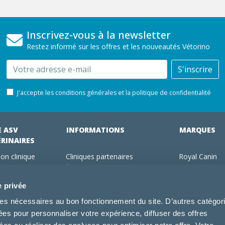
Inscrivez-vous à la newsletter
Restez informé sur les offres et les nouveautés Vétorino
Email
S'inscrire
J'accepte les conditions générales et la politique de confidentialité
E ASV
INFORMATIONS
MARQUES
ÉRINAIRES
on clinique
Cliniques partenaires
Royal Canin
des clients
À propos de nous
Hill's pet Nutri
ments
Offres pour les vétérinaires
Virbac
e privée
 adhérent Vétorino
Mentions légales
Purina Pro Pl
kies nécessaires au bon fonctionnement du site. D’autres catégor
Utilisation des cookies
Specific
sées pour personnaliser votre expérience, diffuser des offres
Conditions générales d'utilisation
Dechra