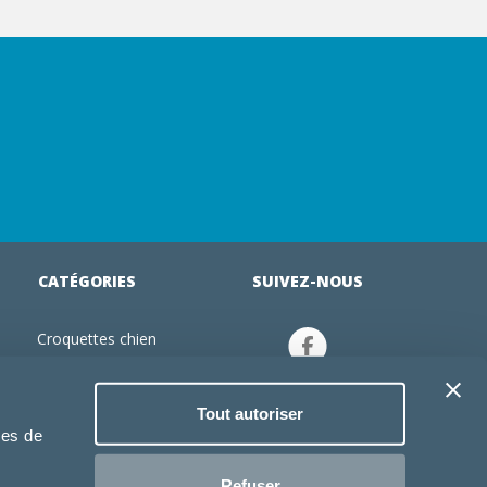
CATÉGORIES
SUIVEZ-NOUS
Croquettes chien
tion
Croquettes chiot
Jouets chien
Tout autoriser
an
Gamelles chien
ies de
Produits vétérinaire chien
Croquettes chat
Refuser