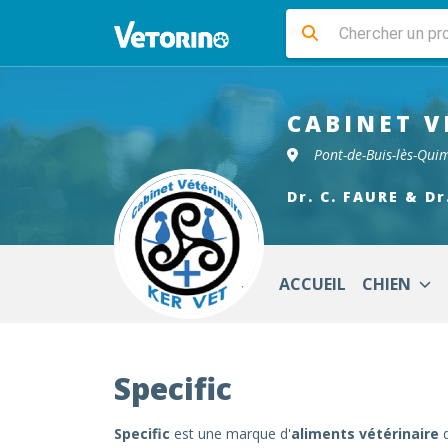
CABINET V
Pont-de-Buis-lès-Qui
Dr. C. FAURE & Dr
ACCUEIL
CHIEN
Specific
Specific
est une marque d'
aliments vétérinaire
d