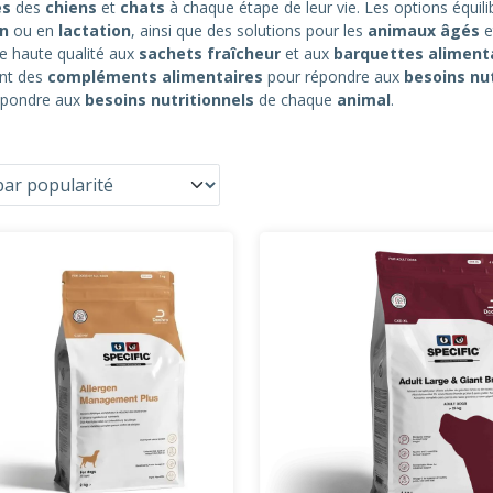
es
des
chiens
et
chats
à chaque étape de leur vie. Les options équili
on
ou en
lactation
, ainsi que des solutions pour les
animaux âgés
e
e haute qualité aux
sachets fraîcheur
et aux
barquettes aliment
ent des
compléments alimentaires
pour répondre aux
besoins nut
répondre aux
besoins nutritionnels
de chaque
animal
.