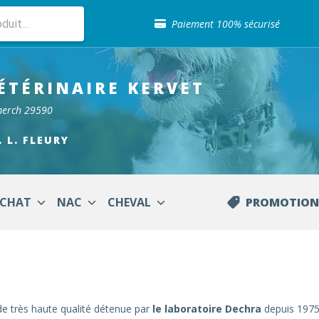
Sélection de croquettes vétérinaire
Paiement 100% sécurisé
Livraison gratuite en clinique vétérinaire
Retour gratuit en clinique
Sélection de croquettes vétérinaire
ÉTÉRINAIRE
KERVET
Paiement 100% sécurisé
Livraison gratuite en clinique vétérinaire
merch 29590
Retour gratuit en clinique
Sélection de croquettes vétérinaire
. L. FLEURY
CHAT
NAC
CHEVAL
PROMOTION
e très haute qualité détenue par
le laboratoire Dechra
depuis 1975