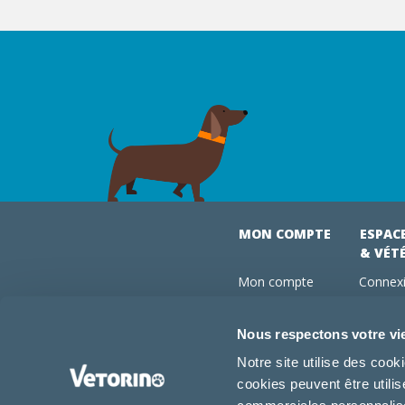
MON COMPTE
ESPAC
& VÉT
Mon compte
Connexi
Mes commandes
Comman
Mes abonnements
Abonne
Nous respectons votre vi
Boutique
Devenir
Notre site utilise des coo
Conseils vétos
cookies peuvent être utili
FAQ