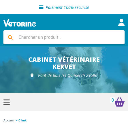
Sélection de croquettes vétérinaire
Paiement 100% sécurisé
Livraison gratuite en clinique vétérinaire
Retour gratuit en clinique
Sélection de croquettes vétérinaire
Paiement 100% sécurisé
Livraison gratuite en clinique vétérinaire
Retour gratuit en clinique
Sélection de croquettes vétérinaire
CABINET VÉTÉRINAIRE
KERVET
Pont-de-Buis-lès-Quimerch 29590
0
Accueil
> Chat