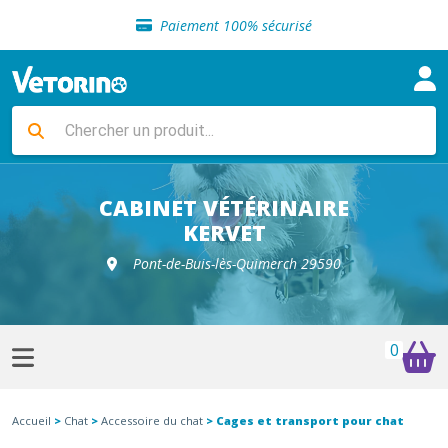
Sélection de croquettes vétérinaire
Paiement 100% sécurisé
Livraison gratuite en clinique vétérinaire
Retour gratuit en clinique
Sélection de croquettes vétérinaire
Paiement 100% sécurisé
Livraison gratuite en clinique vétérinaire
Retour gratuit en clinique
Sélection de croquettes vétérinaire
CABINET VÉTÉRINAIRE
KERVET
Pont-de-Buis-lès-Quimerch 29590
0
Accueil
>
Chat
>
Accessoire du chat
> Cages et transport pour chat