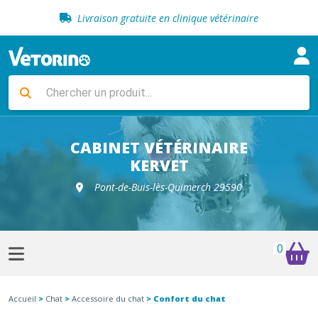
Livraison gratuite en clinique vétérinaire
Retour gratuit en clinique
Sélection de croquettes vétérinaire
Paiement 100% sécurisé
Livraison gratuite en clinique vétérinaire
Retour gratuit en clinique
Sélection de croquettes vétérinaire
CABINET VÉTÉRINAIRE
KERVET
Pont-de-Buis-lès-Quimerch 29590
0
Accueil
>
Chat
>
Accessoire du chat
> Confort du chat