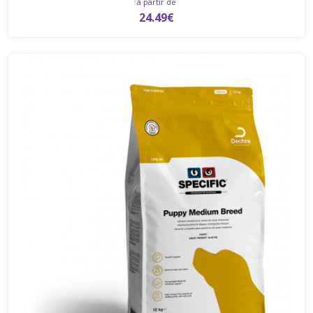
à partir de
24.49€