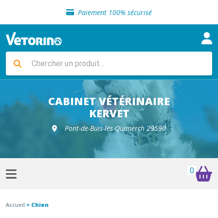
Sélection de croquettes vétérinaire
Paiement 100% sécurisé
Livraison gratuite en clinique vétérinaire
Retour gratuit en clinique
Sélection de croquettes vétérinaire
Paiement 100% sécurisé
Livraison gratuite en clinique vétérinaire
Retour gratuit en clinique
Sélection de croquettes vétérinaire
CABINET VÉTÉRINAIRE
KERVET
Pont-de-Buis-lès-Quimerch 29590
0
Accueil
> Chien