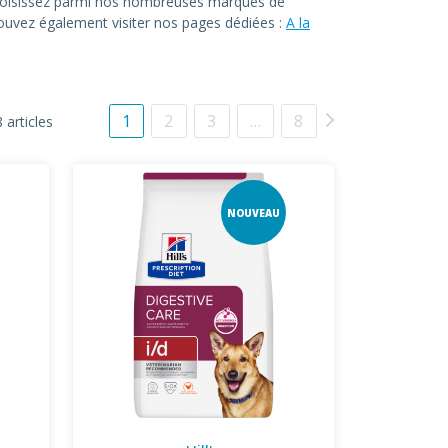
. Choisissez parmi nos nombreuses marques de
 pouvez également visiter nos pages dédiées :
A la
1
2
3
…
8
 articles
NOUVEAU