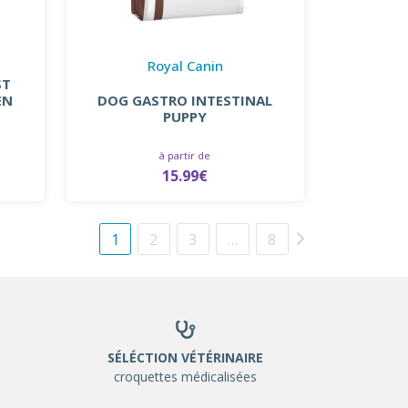
Royal Canin
ST
EN
DOG GASTRO INTESTINAL
PUPPY
à partir de
15.99€
1
2
3
…
8
SÉLÉCTION VÉTÉRINAIRE
croquettes médicalisées