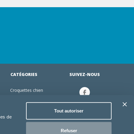
CATÉGORIES
SUIVEZ-NOUS
Croquettes chien
tion
Croquettes chiot
Jouets chien
Tout autoriser
an
Gamelles chien
ies de
Produits vétérinaire chien
Croquettes chat
Refuser
Croquettes chaton