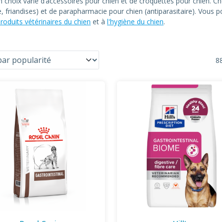
un choix varié d’accessoires pour chien et de croquettes pour chien
le, friandises) et de parapharmacie pour chien (antiparasitaire). Vous
roduits vétérinaires du chien
et à
l'hygiène du chien
.
88