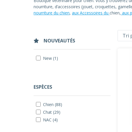
Boutique vétérinaire pour chien. Vous y trouverez 
nourriture, d’accessoires (jouet, croquettes, gamel
nourriture du chien
,
aux Accessoires du
chien,
aux p
NOUVEAUTÉS
New (1)
ESPÈCES
Chien (88)
Chat (29)
NAC (4)