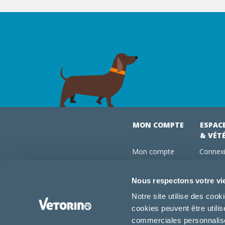
MON COMPTE
ESPAC
& VÉT
Mon compte
Connexi
Mes commandes
Comman
Mes abonnements
Abonne
Nous respectons votre vi
Boutique
Devenir
Notre site utilise des coo
Conseils vétos
cookies peuvent être utili
FAQ
commerciales personnalisée