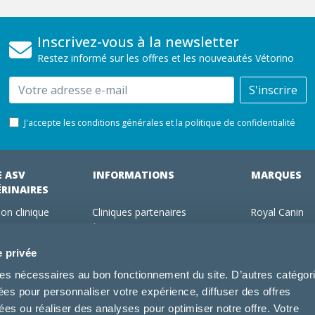
Inscrivez-vous à la newsletter
Restez informé sur les offres et les nouveautés Vétorino
Email
S'inscrire
J'accepte les conditions générales et la politique de confidentialité
E ASV
INFORMATIONS
MARQUES
ÉRINAIRES
on clinique
Cliniques partenaires
Royal Canin
des clients
À propos de nous
Hill's pet Nutri
ments
Offres pour les vétérinaires
Virbac
e privée
 adhérent Vétorino
Mentions légales
Purina Pro Pl
kies nécessaires au bon fonctionnement du site. D’autres catégor
Utilisation des cookies
Specific
sées pour personnaliser votre expérience, diffuser des offres
Conditions générales d'utilisation
Dechra
s ou réaliser des analyses pour optimiser notre offre. Votre
Tonivet