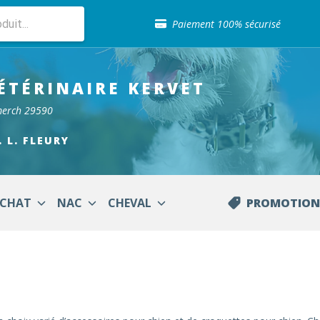
Sélection de croquettes vétérinaire
Paiement 100% sécurisé
Livraison gratuite en clinique vétérinaire
Retour gratuit en clinique
Sélection de croquettes vétérinaire
ÉTÉRINAIRE
KERVET
Paiement 100% sécurisé
Livraison gratuite en clinique vétérinaire
merch 29590
Retour gratuit en clinique
Sélection de croquettes vétérinaire
. L. FLEURY
CHAT
NAC
CHEVAL
PROMOTION