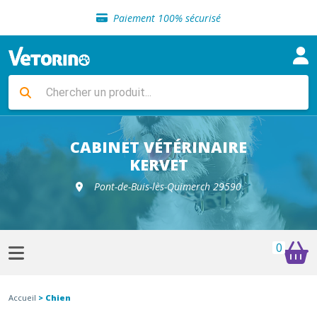
Sélection de croquettes vétérinaire
Paiement 100% sécurisé
Livraison gratuite en clinique vétérinaire
Retour gratuit en clinique
Sélection de croquettes vétérinaire
Paiement 100% sécurisé
Livraison gratuite en clinique vétérinaire
Retour gratuit en clinique
Sélection de croquettes vétérinaire
CABINET VÉTÉRINAIRE
KERVET
Pont-de-Buis-lès-Quimerch 29590
0
Accueil
> Chien