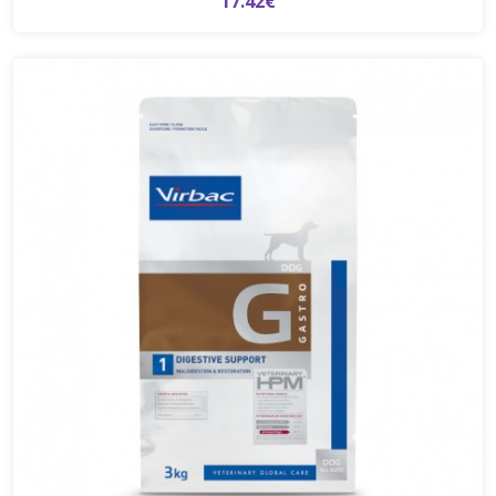
17.42€