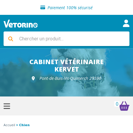
Sélection de croquettes vétérinaire
Paiement 100% sécurisé
Livraison gratuite en clinique vétérinaire
Retour gratuit en clinique
Sélection de croquettes vétérinaire
Paiement 100% sécurisé
Livraison gratuite en clinique vétérinaire
Retour gratuit en clinique
Sélection de croquettes vétérinaire
CABINET VÉTÉRINAIRE
KERVET
Pont-de-Buis-lès-Quimerch 29590
0
Accueil
> Chien