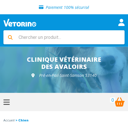
Sélection de croquettes vétérinaire
Paiement 100% sécurisé
Livraison gratuite en clinique vétérinaire
Retour gratuit en clinique
Sélection de croquettes vétérinaire
Paiement 100% sécurisé
Livraison gratuite en clinique vétérinaire
Retour gratuit en clinique
Sélection de croquettes vétérinaire
CLINIQUE VÉTÉRINAIRE
DES AVALOIRS
Pré-en-Pail-Saint-Samson 53140
0
Accueil
> Chien