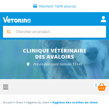
Sélection de croquettes vétérinaire
Paiement 100% sécurisé
Livraison gratuite en clinique vétérinaire
Retour gratuit en clinique
Sélection de croquettes vétérinaire
Paiement 100% sécurisé
Livraison gratuite en clinique vétérinaire
Retour gratuit en clinique
Sélection de croquettes vétérinaire
CLINIQUE VÉTÉRINAIRE
DES AVALOIRS
Pré-en-Pail-Saint-Samson 53140
0
Accueil
>
Chien
>
Hygiène du chien
> Hygiène des oreilles du chien