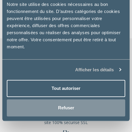
Il n'y a aucun produit associé à votre recherche.
Notre site utilise des cookies nécessaires au bon
fonctionnement du site. D’autres catégories de cookies
Réinitialiser les filtres
peuvent être utilisées pour personnaliser votre
expérience, diffuser des offres commerciales
personnalisées ou réaliser des analyses pour optimiser
notre offre. Votre consentement peut être retiré à tout
moment.
LIVRAISON GRATUITE
Afficher les détails
chez votre vétérinaire
Tout autoriser
PRIX COMPETITIFS
sur tous vos produits
Refuser
PAIEMENT SÉCURISÉ
site 100% sécurisé SSL