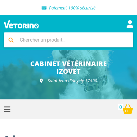
Sélection de croquettes vétérinaire
Paiement 100% sécurisé
Livraison gratuite en clinique vétérinaire
Retour gratuit en clinique
Sélection de croquettes vétérinaire
Paiement 100% sécurisé
Livraison gratuite en clinique vétérinaire
Retour gratuit en clinique
Sélection de croquettes vétérinaire
CABINET VÉTÉRINAIRE
IZOVET
Saint-Jean-d'Angély 17400
0