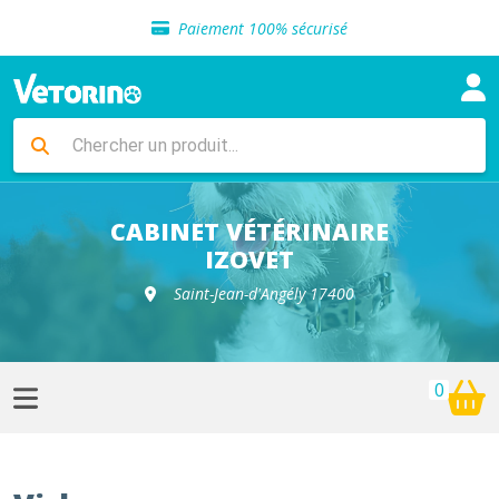
Sélection de croquettes vétérinaire
Paiement 100% sécurisé
Livraison gratuite en clinique vétérinaire
Retour gratuit en clinique
Sélection de croquettes vétérinaire
Paiement 100% sécurisé
Livraison gratuite en clinique vétérinaire
Retour gratuit en clinique
Sélection de croquettes vétérinaire
CABINET VÉTÉRINAIRE
IZOVET
Saint-Jean-d'Angély 17400
0