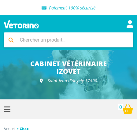
Sélection de croquettes vétérinaire
Paiement 100% sécurisé
Livraison gratuite en clinique vétérinaire
Retour gratuit en clinique
Sélection de croquettes vétérinaire
Paiement 100% sécurisé
Livraison gratuite en clinique vétérinaire
Retour gratuit en clinique
Sélection de croquettes vétérinaire
CABINET VÉTÉRINAIRE
IZOVET
Saint-Jean-d'Angély 17400
0
Accueil
> Chat