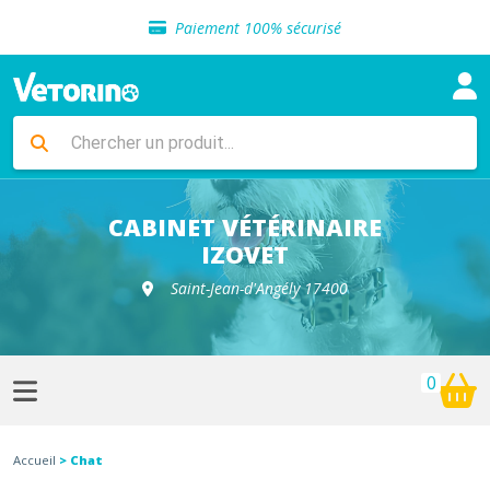
Sélection de croquettes vétérinaire
Paiement 100% sécurisé
Livraison gratuite en clinique vétérinaire
Retour gratuit en clinique
Sélection de croquettes vétérinaire
Paiement 100% sécurisé
Livraison gratuite en clinique vétérinaire
Retour gratuit en clinique
Sélection de croquettes vétérinaire
CABINET VÉTÉRINAIRE
IZOVET
Saint-Jean-d'Angély 17400
0
Accueil
> Chat