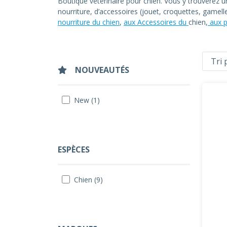
Boutique vétérinaire pour chien. Vous y trouverez 
nourriture, d’accessoires (jouet, croquettes, gamel
nourriture du chien
,
aux Accessoires du
chien,
aux p
NOUVEAUTÉS
New (1)
ESPÈCES
Chien (9)