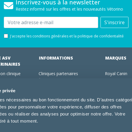
Inscrivez-vous à la newsletter
Restez informé sur les offres et les nouveautés Vétorino
Email
S'inscrire
J'accepte les conditions générales et la politique de confidentialité
E ASV
INFORMATIONS
MARQUES
ÉRINAIRES
on clinique
Cliniques partenaires
Royal Canin
des clients
À propos de nous
Hill's pet Nutri
ments
Offres pour les vétérinaires
Virbac
e privée
 adhérent Vétorino
Mentions légales
Purina Pro Pl
kies nécessaires au bon fonctionnement du site. D’autres catégor
Utilisation des cookies
Specific
sées pour personnaliser votre expérience, diffuser des offres
Conditions générales d'utilisation
Dechra
s ou réaliser des analyses pour optimiser notre offre. Votre
Tonivet
tiré à tout moment.