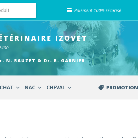
Sélection de croquettes vétérinaire
Paiement 100% sécurisé
Livraison gratuite en clinique vétérinaire
Retour gratuit en clinique
Sélection de croquettes vétérinaire
ÉTÉRINAIRE
IZOVET
Paiement 100% sécurisé
Livraison gratuite en clinique vétérinaire
17400
Retour gratuit en clinique
Sélection de croquettes vétérinaire
Dr. N. RAUZET & Dr. R. GARNIER
CHAT
NAC
CHEVAL
PROMOTION