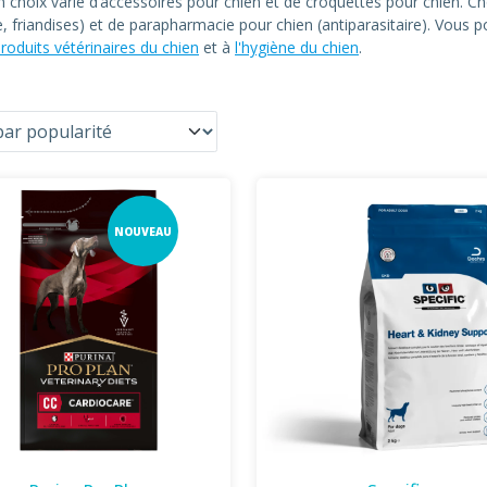
un choix varié d’accessoires pour chien et de croquettes pour chien
le, friandises) et de parapharmacie pour chien (antiparasitaire). Vous
roduits vétérinaires du chien
et à
l'hygiène du chien
.
NOUVEAU