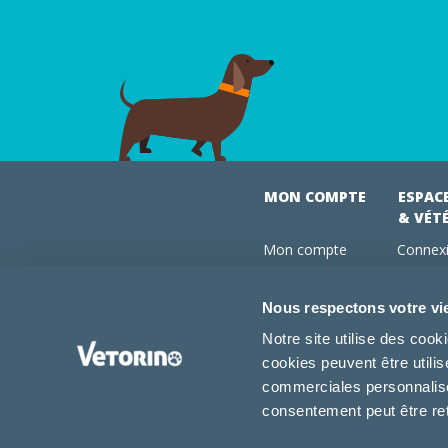
MON COMPTE
ESPAC
& VÉT
Mon compte
Connexi
Mes commandes
Comman
Mes abonnements
Abonne
Nous respectons votre vi
Boutique
Devenir
Notre site utilise des coo
Conseils vétos
cookies peuvent être utili
FAQ
commerciales personnalisée
consentement peut être re