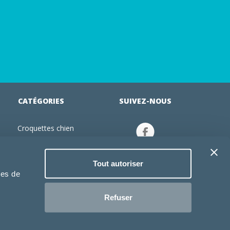
CATÉGORIES
SUIVEZ-NOUS
Croquettes chien
tion
Croquettes chiot
Jouets chien
Tout autoriser
an
Gamelles chien
ies de
Produits vétérinaire chien
Croquettes chat
Refuser
Croquettes chaton
Jouets chat