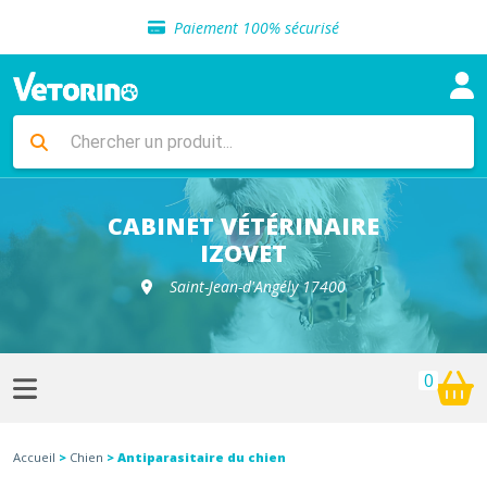
Sélection de croquettes vétérinaire
Paiement 100% sécurisé
Livraison gratuite en clinique vétérinaire
Retour gratuit en clinique
Sélection de croquettes vétérinaire
Paiement 100% sécurisé
Livraison gratuite en clinique vétérinaire
Retour gratuit en clinique
Sélection de croquettes vétérinaire
CABINET VÉTÉRINAIRE
IZOVET
Saint-Jean-d'Angély 17400
0
Accueil
>
Chien
> Antiparasitaire du chien