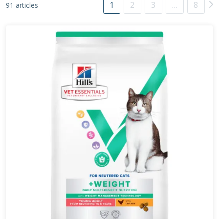
1
2
3
…
8
91 articles