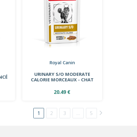
Royal Canin
URINARY S/O MODERATE
NCÉ
CALORIE MORCEAUX - CHAT
20.49 €
1
2
3
…
5