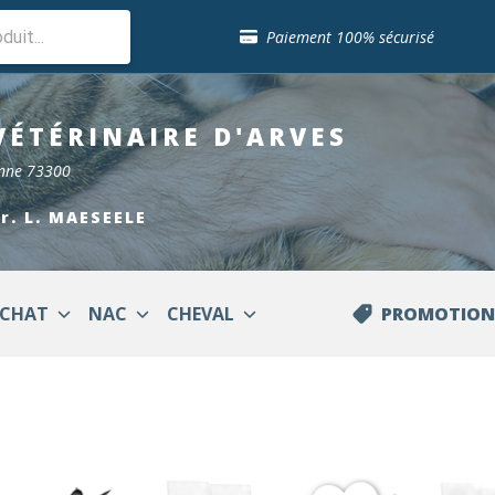
Sélection de croquettes vétérinaire
Paiement 100% sécurisé
Livraison gratuite en clinique vétérinaire
Retour gratuit en clinique
Sélection de croquettes vétérinaire
VÉTÉRINAIRE
D'ARVES
Paiement 100% sécurisé
Livraison gratuite en clinique vétérinaire
enne 73300
Retour gratuit en clinique
Sélection de croquettes vétérinaire
Dr. L. MAESEELE
CHAT
NAC
CHEVAL
PROMOTION