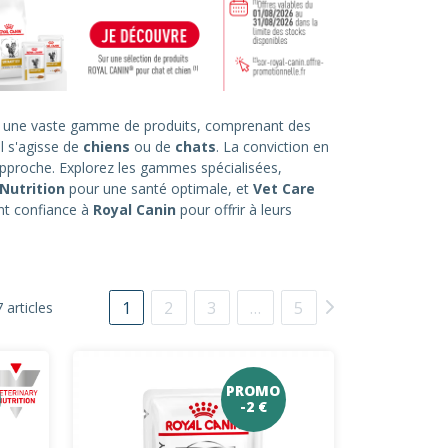
z une vaste gamme de produits, comprenant des
l s'agisse de
chiens
ou de
chats
. La conviction en
approche. Explorez les gammes spécialisées,
Nutrition
pour une santé optimale, et
Vet Care
ont confiance à
Royal Canin
pour offrir à leurs
1
2
3
…
5
 articles
PROMO
-2 €