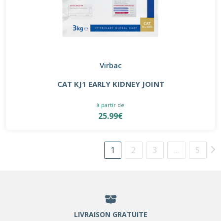
Virbac
CAT KJ1 EARLY KIDNEY JOINT
à partir de
25.99€
1
2
3
…
5
LIVRAISON GRATUITE