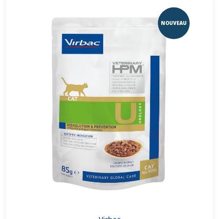
NOUVEAU
Virbac