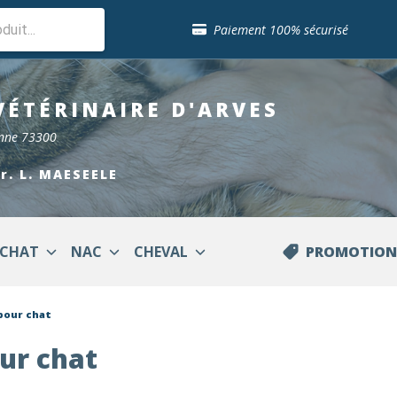
Sélection de croquettes vétérinaire
Paiement 100% sécurisé
Livraison gratuite en clinique vétérinaire
Retour gratuit en clinique
Sélection de croquettes vétérinaire
VÉTÉRINAIRE
D'ARVES
Paiement 100% sécurisé
Livraison gratuite en clinique vétérinaire
enne 73300
Retour gratuit en clinique
Sélection de croquettes vétérinaire
Dr. L. MAESEELE
CHAT
NAC
CHEVAL
PROMOTION
pour chat
ur chat