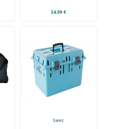
34.99 €
Savic