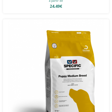
à partir de
24.49€