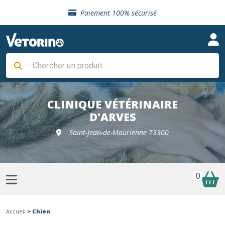
Sélection de croquettes vétérinaire
Paiement 100% sécurisé
Livraison gratuite en clinique vétérinaire
Retour gratuit en clinique
Sélection de croquettes vétérinaire
Paiement 100% sécurisé
Livraison gratuite en clinique vétérinaire
Retour gratuit en clinique
Sélection de croquettes vétérinaire
CLINIQUE VÉTÉRINAIRE
D'ARVES
Saint-Jean-de-Maurienne 73300
0
Accueil
> Chien