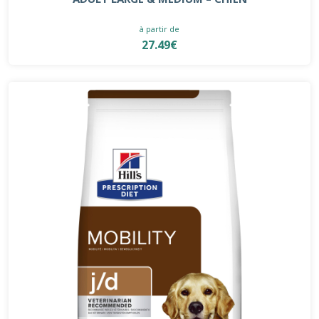
à partir de
27.49€