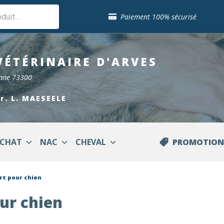
Sélection de croquettes vétérinaire
Paiement 100% sécurisé
Livraison gratuite en clinique vétérinaire
Retour gratuit en clinique
Sélection de croquettes vétérinaire
VÉTÉRINAIRE
D'ARVES
Paiement 100% sécurisé
Livraison gratuite en clinique vétérinaire
enne 73300
Retour gratuit en clinique
Sélection de croquettes vétérinaire
Dr. L. MAESEELE
CHAT
NAC
CHEVAL
PROMOTION
rt pour chien
ur chien