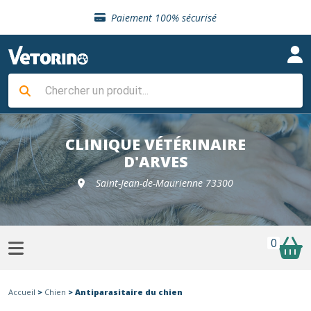
Sélection de croquettes vétérinaire
Paiement 100% sécurisé
Livraison gratuite en clinique vétérinaire
Retour gratuit en clinique
Sélection de croquettes vétérinaire
Paiement 100% sécurisé
Livraison gratuite en clinique vétérinaire
Retour gratuit en clinique
Sélection de croquettes vétérinaire
CLINIQUE VÉTÉRINAIRE
D'ARVES
Saint-Jean-de-Maurienne 73300
0
Accueil
>
Chien
> Antiparasitaire du chien