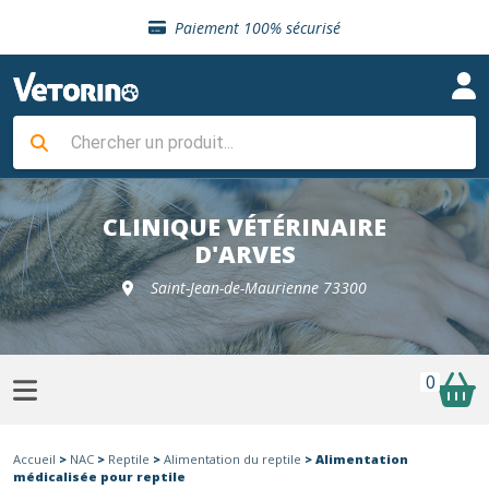
Sélection de croquettes vétérinaire
Paiement 100% sécurisé
Livraison gratuite en clinique vétérinaire
Retour gratuit en clinique
Sélection de croquettes vétérinaire
Paiement 100% sécurisé
Livraison gratuite en clinique vétérinaire
Retour gratuit en clinique
Sélection de croquettes vétérinaire
CLINIQUE VÉTÉRINAIRE
D'ARVES
Saint-Jean-de-Maurienne 73300
0
Accueil
>
NAC
>
Reptile
>
Alimentation du reptile
> Alimentation
médicalisée pour reptile