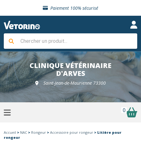
Sélection de croquettes vétérinaire
Paiement 100% sécurisé
Livraison gratuite en clinique vétérinaire
Retour gratuit en clinique
Sélection de croquettes vétérinaire
Paiement 100% sécurisé
Livraison gratuite en clinique vétérinaire
Retour gratuit en clinique
Sélection de croquettes vétérinaire
CLINIQUE VÉTÉRINAIRE
D'ARVES
Saint-Jean-de-Maurienne 73300
0
Accueil
>
NAC
>
Rongeur
>
Accessoire pour rongeur
> Litière pour
rongeur