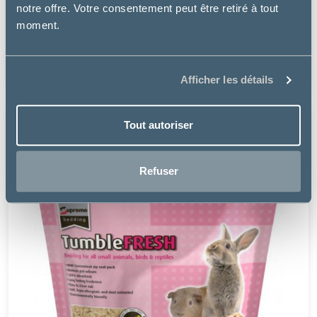
Perlinette
notre offre. Votre consentement peut être retiré à tout
moment.
LITIÈRE ABSORBANTE PERLINETTE MICRO-GRANULES
(CHAT, CHATON, NAC)
8.49 €
Afficher les détails
Tout autoriser
Refuser