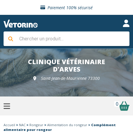
Sélection de croquettes vétérinaire
Paiement 100% sécurisé
Livraison gratuite en clinique vétérinaire
Retour gratuit en clinique
Sélection de croquettes vétérinaire
Paiement 100% sécurisé
Livraison gratuite en clinique vétérinaire
Retour gratuit en clinique
Sélection de croquettes vétérinaire
CLINIQUE VÉTÉRINAIRE
D'ARVES
Saint-Jean-de-Maurienne 73300
0
Accueil
>
NAC
>
Rongeur
>
Alimentation du rongeur
> Complément
alimentaire pour rongeur