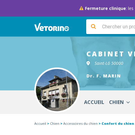
Fermeture clinique
: le
CABINET V
Saint-Lô 50000
Dr. F. MARIN
ACCUEIL
CHIEN
Accueil
>
Chien
>
Accessoires du chien
> Confort du chien