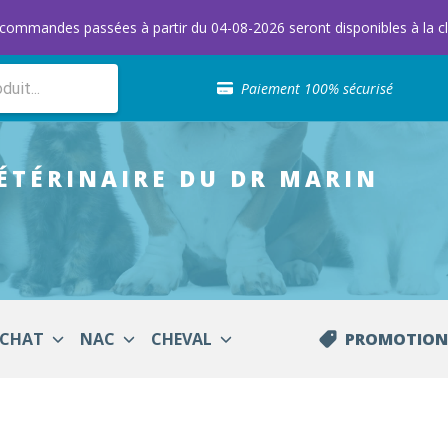
s commandes passées à partir du 04-08-2026 seront disponibles à la cl
Sélection de croquettes vétérinaire
Paiement 100% sécurisé
Livraison gratuite en clinique vétérinaire
Retour gratuit en clinique
Sélection de croquettes vétérinaire
ÉTÉRINAIRE
DU DR MARIN
Paiement 100% sécurisé
Livraison gratuite en clinique vétérinaire
Retour gratuit en clinique
Sélection de croquettes vétérinaire
CHAT
NAC
CHEVAL
PROMOTION