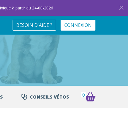
inique à partir du 24-08-2026
BESOIN D'AIDE ?
CONNEXION
0
S
CONSEILS VÉTOS