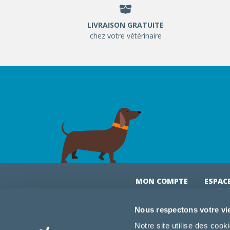
LIVRAISON GRATUITE
chez votre vétérinaire
MON COMPTE
ESPAC
& VÉT
Mon compte
Connexi
Nous respectons votre vi
Mes commandes
Comman
Notre site utilise des coo